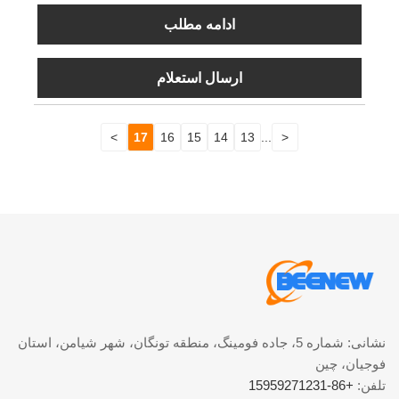
ادامه مطلب
ارسال استعلام
>
17
16
15
14
13
...
<
نشانی: شماره 5، جاده فومینگ، منطقه تونگان، شهر شیامن، استان
فوجیان، چین
تلفن:
+86-15959271231