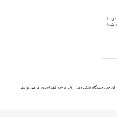
ی با
ه شما
از کارخانه ما خریداری کنید. BEENEW یک تولید کننده و تامین کننده حرفه ای چین دستگاه شکل دهی رول عرشه کف است، ما می توانیم