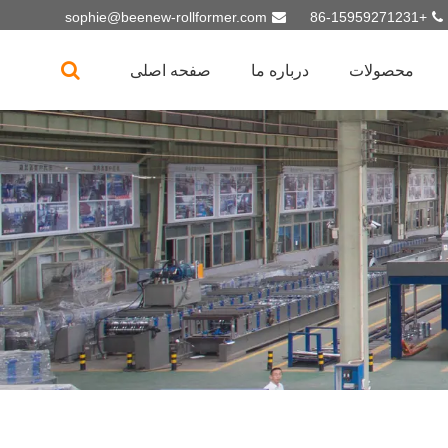
sophie@beenew-rollformer.com
+86-15959271231
محصولات
درباره ما
صفحه اصلی