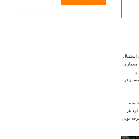
، استقبال
 معماری
و
ند و در
خواسته
فرد هر
رفه بودن