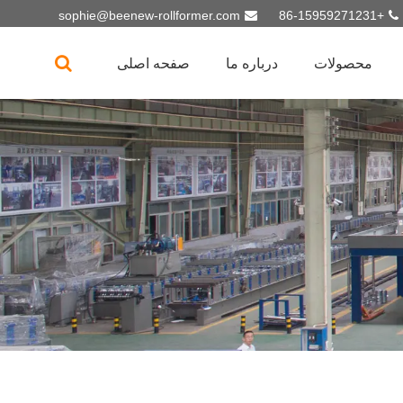
sophie@beenew-rollformer.com
+86-15959271231
محصولات
درباره ما
صفحه اصلی