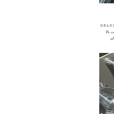
دستگاه پانل سقف فلزی Beenew در تبدیل مواد اولیه با تطبیق پذیری استثنایی تخصص دارد: کلاف های فولادی با پوشش رنگی با ضخامت های دقیق از 0.3 تا 0.8
 بالا
ه ارائه راه‌حل‌های